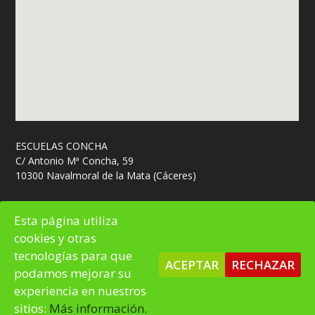
ESCUELAS CONCHA
C/ Antonio Mª Concha, 59
10300 Navalmoral de la Mata (Cáceres)
M: 666 448 798
Esta página utiliza
cookies y otras
tecnologías para que
ACEPTAR
RECHAZAR
podamos mejorar su
© 2026
FUNDHEX
diseño: noguero ingenieros
experiencia en nuestros
sitios:
Más información.